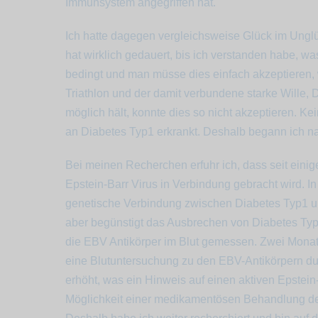
Immunsystem angegriffen hat.
Ich hatte dagegen vergleichsweise Glück im Unglü
hat wirklich gedauert, bis ich verstanden habe, was 
bedingt und man müsse dies einfach akzeptieren, 
Triathlon und der damit verbundene starke Wille, D
möglich hält, konnte dies so nicht akzeptieren. K
an Diabetes Typ1 erkrankt. Deshalb begann ich n
Bei meinen Recherchen erfuhr ich, dass seit ein
Epstein-Barr Virus in Verbindung gebracht wird. 
genetische Verbindung zwischen Diabetes Typ1 und 
aber begünstigt das Ausbrechen von Diabetes Typ
die EBV Antikörper im Blut gemessen. Zwei Mona
eine Blutuntersuchung zu den EBV-Antikörpern dur
erhöht, was ein Hinweis auf einen aktiven Epstein-
Möglichkeit einer medikamentösen Behandlung d