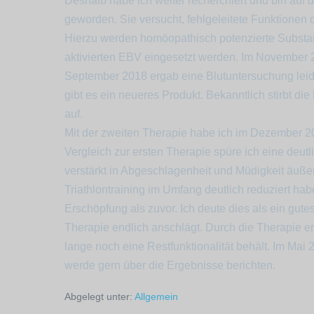
Deshalb habe ich weiter recherchiert und bin au
geworden. Sie versucht, fehlgeleitete Funktionen
Hierzu werden homöopathisch potenzierte Substa
aktivierten EBV eingesetzt werden. Im November 2
September 2018 ergab eine Blutuntersuchung leide
gibt es ein neueres Produkt. Bekanntlich stirbt d
auf.
Mit der zweiten Therapie habe ich im Dezember 2
Vergleich zur ersten Therapie spüre ich eine deut
verstärkt in Abgeschlagenheit und Müdigkeit äußert
Triathlontraining im Umfang deutlich reduziert hab
Erschöpfung als zuvor. Ich deute dies als ein gut
Therapie endlich anschlägt. Durch die Therapie e
lange noch eine Restfunktionalität behält. Im Mai
werde gern über die Ergebnisse berichten.
Abgelegt unter:
Allgemein