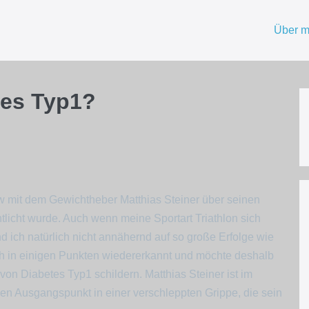
Über m
tes Typ1?
iew mit dem Gewichtheber Matthias Steiner über seinen
tlicht wurde. Auch wenn meine Sportart Triathlon sich
 ich natürlich nicht annähernd auf so große Erfolge wie
ch in einigen Punkten wiedererkannt und möchte deshalb
on Diabetes Typ1 schildern. Matthias Steiner ist im
den Ausgangspunkt in einer verschleppten Grippe, die sein