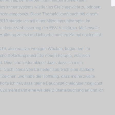
f den Ansatz der Mikroimmuntherapie aufmerksam
 des Immunsystems wieder ins Gleichgewicht zu bringen.
nzen eingesetzt. Diese Therapie kann auch bei einem
019 startete ich mit einer Mikroimmuntherapie. Im
r keine Verbesserung der EBV Antikörper. Mittlerweile
ie Hoffnung zuletzt und ich gebe meinen Kampf noch nicht
019, also erst vor wenigen Wochen, begonnen. Im
liche Belastung durch die neue Therapie, was sich
. Dies führt leider aktuell dazu, dass ich mein
e. Nach intensiven Einheiten spüre ich eine stärkere
es Zeichen und habe die Hoffnung, dass meine zweite
rhoffe ich mir, dass meine Bauchspeicheldrüse möglichst
 2020 steht dann eine weitere Blutuntersuchung an und ich