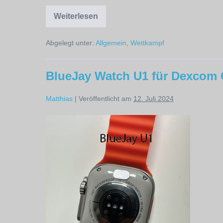
Weiterlesen
Triathlon
Wettkampf
in
Abgelegt unter:
Allgemein
,
Wettkampf
Hoorn
2024
BlueJay Watch U1 für Dexcom
Matthias
|
Veröffentlicht am
12. Juli 2024
BlueJay
Watch
U1
für
Dexcom
G7