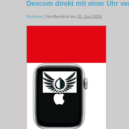
Dexcom direkt mit einer Uhr v
Matthias
|
Veröffentlicht am
20. Juni 2024
Dexcom
direkt
mit
einer
Uhr
verbinden