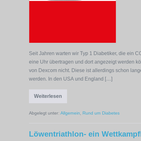
Seit Jahren warten wir Typ 1 Diabetiker, die ein C
eine Uhr übertragen und dort angezeigt werden kön
von Dexcom nicht. Diese ist allerdings schon lang
werden. In den USA und England […]
Weiterlesen
Dexcom
direkt
mit
Abgelegt unter:
Allgemein
,
Rund um Diabetes
einer
Uhr
verbinden
Löwentriathlon- ein Wettkampf