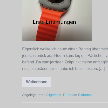
Eigentlich wollte ich heute einen Beitrag über me
jedoch zurück aus Hoorn kam, lag ein Päckchen v
befand. Da zum jetzigen Zeitpunkt meine anfängli
noch so präsent sind, habe ich beschlossen, […]
Weiterlesen
BlueJay
Watch
U1
Abgelegt unter:
Allgemein
,
Rund um Diabetes
für
Dexcom
G7