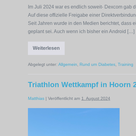
Im Juli 2024 war es endlich soweit- Dexcom gab di
Auf diese offizielle Freigabe einer Direktverbind
Seit Jahren wurde in den Medien berichtet, das
geplant sei. Auch wenn ich bisher ein Android […]
Weiterlesen
Apple
Watch
direkt
Abgelegt unter:
Allgemein
,
Rund um Diabetes
,
Training
mit
Dexcom
G7
verbinden
Triathlon Wettkampf in Hoorn 
Matthias
|
Veröffentlicht am
1. August 2024
Triathlon
Wettkampf
in