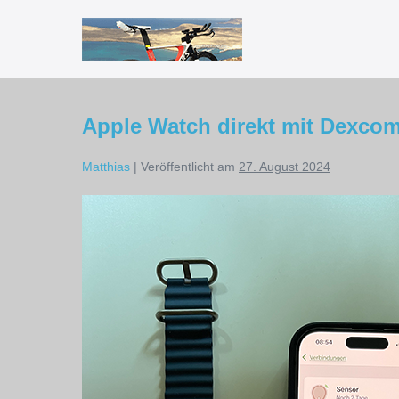
Zum
Inhalt
springen
Apple Watch direkt mit Dexco
Matthias
|
Veröffentlicht am
27. August 2024
Apple
Watch
direkt
mit
Dexcom
G7
verbinden